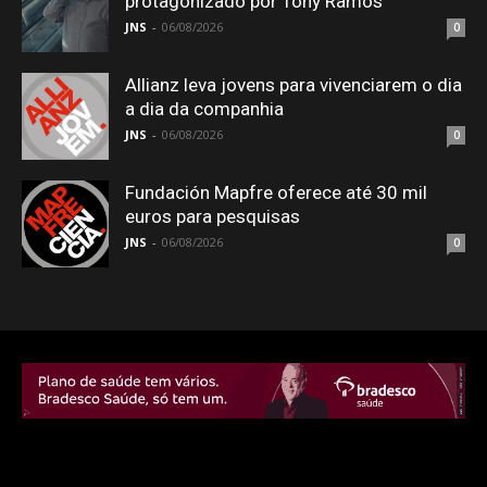
protagonizado por Tony Ramos
JNS
-
06/08/2026
0
Allianz leva jovens para vivenciarem o dia
a dia da companhia
JNS
-
06/08/2026
0
Fundación Mapfre oferece até 30 mil
euros para pesquisas
JNS
-
06/08/2026
0