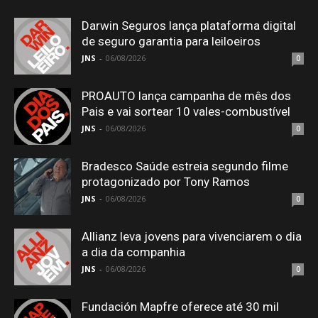
Darwin Seguros lança plataforma digital
de seguro garantia para leiloeiros
JNS
-
06/08/2026
0
PROAUTO lança campanha de mês dos
Pais e vai sortear 10 vales-combustível
JNS
-
06/08/2026
0
Bradesco Saúde estreia segundo filme
protagonizado por Tony Ramos
JNS
-
06/08/2026
0
Allianz leva jovens para vivenciarem o dia
a dia da companhia
JNS
-
06/08/2026
0
Fundación Mapfre oferece até 30 mil