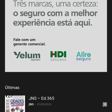
Últimas
JNS – Ed.365
JNS
-
05/08/2026
0