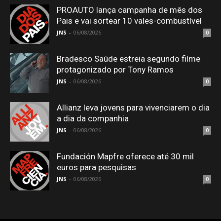
PROAUTO lança campanha de mês dos
Pais e vai sortear 10 vales-combustível
JNS
-
06/08/2026
0
Bradesco Saúde estreia segundo filme
protagonizado por Tony Ramos
JNS
-
06/08/2026
0
Allianz leva jovens para vivenciarem o dia
a dia da companhia
JNS
-
06/08/2026
0
Fundación Mapfre oferece até 30 mil
euros para pesquisas
JNS
-
06/08/2026
0