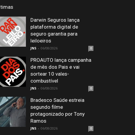
ltimas
Darwin Seguros lança
plataforma digital de
seguro garantia para
leiloeiros
JNS
-
06/08/2026
0
PROAUTO lança campanha
de mês dos Pais e vai
sortear 10 vales-
combustível
JNS
-
06/08/2026
0
Bradesco Saúde estreia
segundo filme
protagonizado por Tony
Ramos
JNS
-
06/08/2026
0