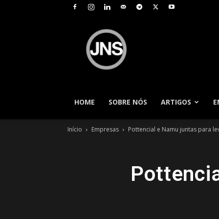
JNS
–
Jornal
Nacional
de
Seguros
HOME
SOBRE NÓS
ARTIGOS
E
Início
Empresas
Pottencial e Namu juntas para l
Pottenci