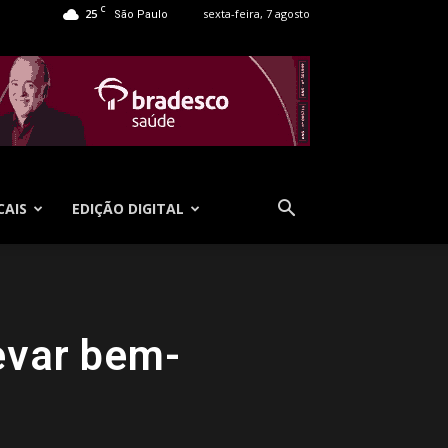
C
25
sexta-feira, 7 agosto
São Paulo
CAIS
EDIÇÃO DIGITAL
evar bem-