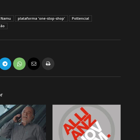
Namu
plataforma 'one-stop-shop'
Pottencial
ção
or