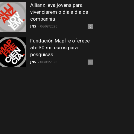
Allianz leva jovens para
vivenciarem o dia a dia da
companhia
JNS
-
06/08/2026
0
Fundación Mapfre oferece
até 30 mil euros para
pesquisas
JNS
-
06/08/2026
0