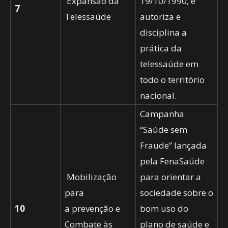
Expansão da
19/10/1990, e
7
Telessaúde
autoriza e
disciplina a
prática da
telessaúde em
todo o território
nacional.
Campanha
“Saúde sem
Fraude” lançada
pela FenaSaúde
Mobilização
para orientar a
para
sociedade sobre o
10
a prevenção e
bom uso do
Combate às
plano de saúde e