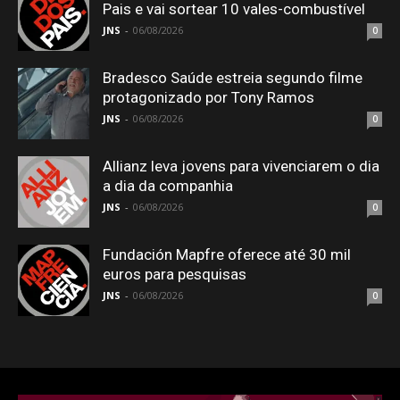
Pais e vai sortear 10 vales-combustível
JNS
-
06/08/2026
0
Bradesco Saúde estreia segundo filme
protagonizado por Tony Ramos
JNS
-
06/08/2026
0
Allianz leva jovens para vivenciarem o dia
a dia da companhia
JNS
-
06/08/2026
0
Fundación Mapfre oferece até 30 mil
euros para pesquisas
JNS
-
06/08/2026
0