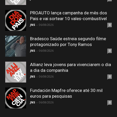
PROAUTO lança campanha de mês dos
Pais e vai sortear 10 vales-combustível
JNS
-
06/08/2026
0
Bradesco Saúde estreia segundo filme
protagonizado por Tony Ramos
JNS
-
06/08/2026
0
Allianz leva jovens para vivenciarem o dia
a dia da companhia
JNS
-
06/08/2026
0
Fundación Mapfre oferece até 30 mil
euros para pesquisas
JNS
-
06/08/2026
0