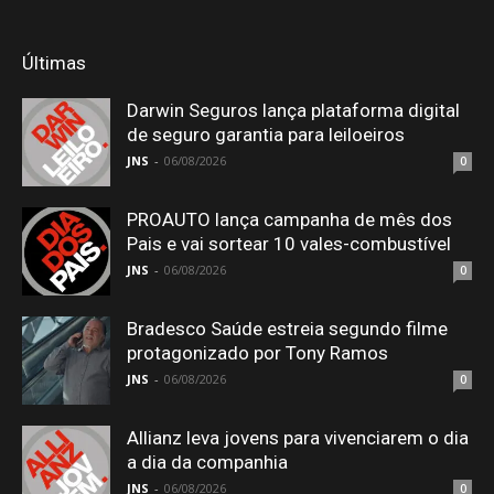
Últimas
Darwin Seguros lança plataforma digital
de seguro garantia para leiloeiros
JNS
-
06/08/2026
0
PROAUTO lança campanha de mês dos
Pais e vai sortear 10 vales-combustível
JNS
-
06/08/2026
0
Bradesco Saúde estreia segundo filme
protagonizado por Tony Ramos
JNS
-
06/08/2026
0
Allianz leva jovens para vivenciarem o dia
a dia da companhia
JNS
-
06/08/2026
0