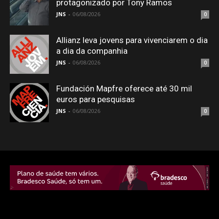
protagonizado por Tony Ramos
JNS
-
06/08/2026
0
Allianz leva jovens para vivenciarem o dia
a dia da companhia
JNS
-
06/08/2026
0
Fundación Mapfre oferece até 30 mil
euros para pesquisas
JNS
-
06/08/2026
0