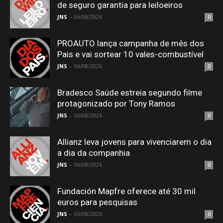
de seguro garantia para leiloeiros
JNS
-
06/08/2026
0
PROAUTO lança campanha de mês dos
Pais e vai sortear 10 vales-combustível
JNS
-
06/08/2026
0
Bradesco Saúde estreia segundo filme
protagonizado por Tony Ramos
JNS
-
06/08/2026
0
Allianz leva jovens para vivenciarem o dia
a dia da companhia
JNS
-
06/08/2026
0
Fundación Mapfre oferece até 30 mil
euros para pesquisas
JNS
-
06/08/2026
0