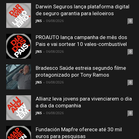
Darwin Seguros lança plataforma digital
de seguro garantia para leiloeiros
JNS
-
06/08/2026
0
PROAUTO lança campanha de mês dos
Pais e vai sortear 10 vales-combustível
JNS
-
06/08/2026
0
Bradesco Saúde estreia segundo filme
protagonizado por Tony Ramos
JNS
-
06/08/2026
0
Allianz leva jovens para vivenciarem o dia
a dia da companhia
JNS
-
06/08/2026
0
Fundación Mapfre oferece até 30 mil
euros para pesquisas