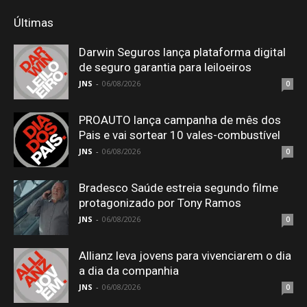
Últimas
Darwin Seguros lança plataforma digital
de seguro garantia para leiloeiros
JNS
-
06/08/2026
0
PROAUTO lança campanha de mês dos
Pais e vai sortear 10 vales-combustível
JNS
-
06/08/2026
0
Bradesco Saúde estreia segundo filme
protagonizado por Tony Ramos
JNS
-
06/08/2026
0
Allianz leva jovens para vivenciarem o dia
a dia da companhia
JNS
-
06/08/2026
0