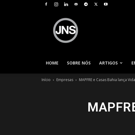
JNS
–
Jornal
Nacional
de
Seguros
HOME
SOBRE NÓS
ARTIGOS
E
Início
Empresas
MAPFRE e Casas Bahia lança Vida
MAPFRE 