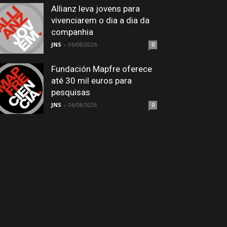
Allianz leva jovens para
vivenciarem o dia a dia da
companhia
JNS
-
06/08/2026
0
Fundación Mapfre oferece
até 30 mil euros para
pesquisas
JNS
-
06/08/2026
0