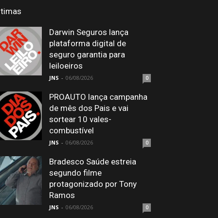
ltimas
Darwin Seguros lança
plataforma digital de
seguro garantia para
leiloeiros
JNS
-
06/08/2026
0
PROAUTO lança campanha
de mês dos Pais e vai
sortear 10 vales-
combustível
JNS
-
06/08/2026
0
Bradesco Saúde estreia
segundo filme
protagonizado por Tony
Ramos
JNS
-
06/08/2026
0