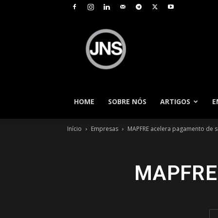
JNS
–
Jornal
Nacional
de
Seguros
HOME
SOBRE NÓS
ARTIGOS
E
Início
Empresas
MAPFRE acelera pagamento de si
MAPFRE a