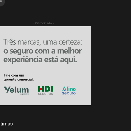
- Patrocinado -
ltimas