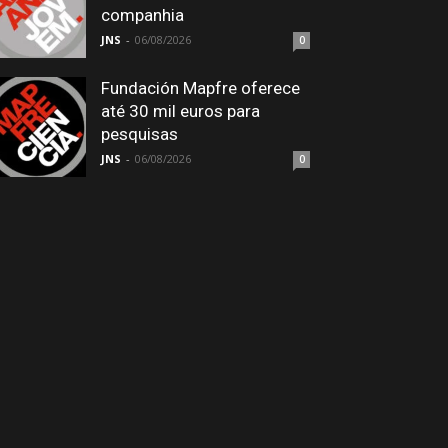
companhia
JNS
-
06/08/2026
0
Fundación Mapfre oferece
até 30 mil euros para
pesquisas
JNS
-
06/08/2026
0