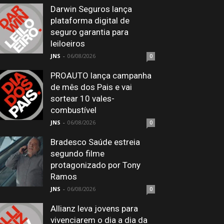
Darwin Seguros lança
plataforma digital de
seguro garantia para
leiloeiros
JNS
-
06/08/2026
0
PROAUTO lança campanha
de mês dos Pais e vai
sortear 10 vales-
combustível
JNS
-
06/08/2026
0
Bradesco Saúde estreia
segundo filme
protagonizado por Tony
Ramos
JNS
-
06/08/2026
0
Allianz leva jovens para
vivenciarem o dia a dia da