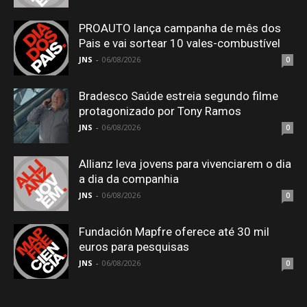
PROAUTO lança campanha de mês dos
Pais e vai sortear 10 vales-combustível
JNS
-
06/08/2026
0
Bradesco Saúde estreia segundo filme
protagonizado por Tony Ramos
JNS
-
06/08/2026
0
Allianz leva jovens para vivenciarem o dia
a dia da companhia
JNS
-
06/08/2026
0
Fundación Mapfre oferece até 30 mil
euros para pesquisas
JNS
-
06/08/2026
0