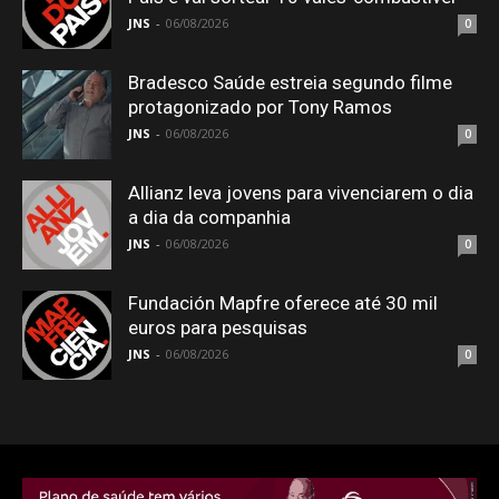
JNS
-
06/08/2026
0
Bradesco Saúde estreia segundo filme
protagonizado por Tony Ramos
JNS
-
06/08/2026
0
Allianz leva jovens para vivenciarem o dia
a dia da companhia
JNS
-
06/08/2026
0
Fundación Mapfre oferece até 30 mil
euros para pesquisas
JNS
-
06/08/2026
0