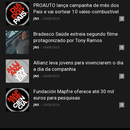
PROAUTO lança campanha de mês dos
Pais e vai sortear 10 vales-combustível
JNS
-
06/08/2026
0
Bradesco Saúde estreia segundo filme
protagonizado por Tony Ramos
JNS
-
06/08/2026
0
Allianz leva jovens para vivenciarem o dia
a dia da companhia
JNS
-
06/08/2026
0
Fundación Mapfre oferece até 30 mil
euros para pesquisas
JNS
-
06/08/2026
0