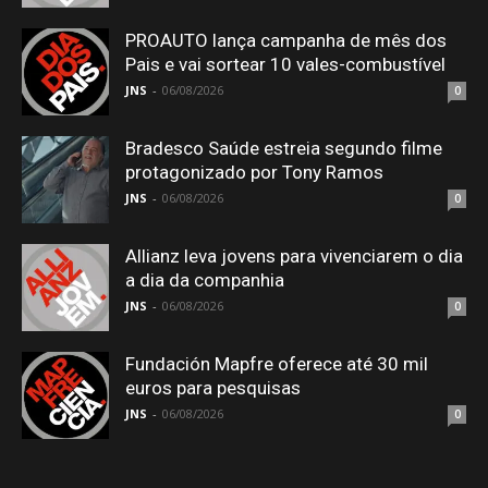
PROAUTO lança campanha de mês dos
Pais e vai sortear 10 vales-combustível
JNS
-
06/08/2026
0
Bradesco Saúde estreia segundo filme
protagonizado por Tony Ramos
JNS
-
06/08/2026
0
Allianz leva jovens para vivenciarem o dia
a dia da companhia
JNS
-
06/08/2026
0
Fundación Mapfre oferece até 30 mil
euros para pesquisas
JNS
-
06/08/2026
0