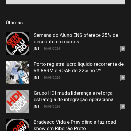
Últimas
Semana do Aluno ENS oferece 25% de
desconto em cursos
JNS
-
10/08/2026
0
Porto registra lucro líquido recorrente de
R$ 889M e ROAE de 22% no 2º...
JNS
-
10/08/2026
0
Grupo HDI muda liderança e reforça
estratégia de integração operacional
JNS
-
10/08/2026
0
Bradesco Vida e Previdência faz road
show em Ribeirão Preto