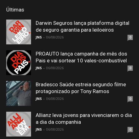
Últimas
Darwin Seguros lança plataforma digital
de seguro garantia para leiloeiros
JNS
-
06/08/2026
0
PROAUTO lança campanha de mês dos
Pais e vai sortear 10 vales-combustível
JNS
-
06/08/2026
0
Bradesco Saúde estreia segundo filme
protagonizado por Tony Ramos
JNS
-
06/08/2026
0
Allianz leva jovens para vivenciarem o dia
a dia da companhia
JNS
-
06/08/2026
0