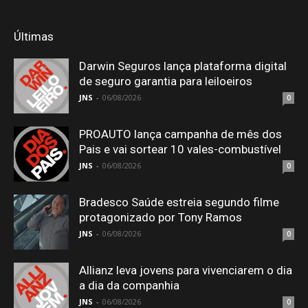
Últimas
Darwin Seguros lança plataforma digital
de seguro garantia para leiloeiros
JNS
-
06/08/2026
0
PROAUTO lança campanha de mês dos
Pais e vai sortear 10 vales-combustível
JNS
-
06/08/2026
0
Bradesco Saúde estreia segundo filme
protagonizado por Tony Ramos
JNS
-
06/08/2026
0
Allianz leva jovens para vivenciarem o dia
a dia da companhia
JNS
-
06/08/2026
0