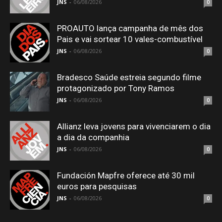
JNS
-
06/08/2026
0
PROAUTO lança campanha de mês dos
Pais e vai sortear 10 vales-combustível
JNS
-
06/08/2026
0
Bradesco Saúde estreia segundo filme
protagonizado por Tony Ramos
JNS
-
06/08/2026
0
Allianz leva jovens para vivenciarem o dia
a dia da companhia
JNS
-
06/08/2026
0
Fundación Mapfre oferece até 30 mil
euros para pesquisas
JNS
-
06/08/2026
0