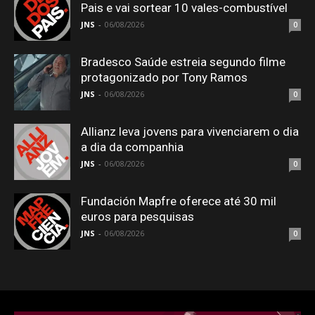
Pais e vai sortear 10 vales-combustível
JNS
-
06/08/2026
0
Bradesco Saúde estreia segundo filme
protagonizado por Tony Ramos
JNS
-
06/08/2026
0
Allianz leva jovens para vivenciarem o dia
a dia da companhia
JNS
-
06/08/2026
0
Fundación Mapfre oferece até 30 mil
euros para pesquisas
JNS
-
06/08/2026
0