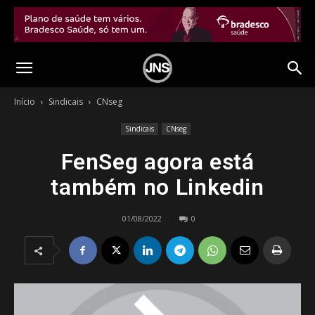
Início
Sindicais
CNseg
Sindicais
CNseg
FenSeg agora está
também no Linkedin
01/08/2022
0