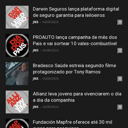
Darwin Seguros lança plataforma digital
de seguro garantia para leiloeiros
JNS
-
06/08/2026
0
PROAUTO lança campanha de mês dos
Pais e vai sortear 10 vales-combustível
JNS
-
06/08/2026
0
Bradesco Saúde estreia segundo filme
protagonizado por Tony Ramos
JNS
-
06/08/2026
0
Allianz leva jovens para vivenciarem o dia
a dia da companhia
JNS
-
06/08/2026
0
Fundación Mapfre oferece até 30 mil