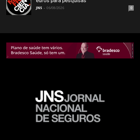
euros para pesquisas
JNS
-
06/08/2026
0