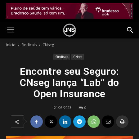
Início
Sindicais
CNseg
Sindicais
CNseg
Encontre seu Seguro:
CNseg lança “Lab” do
Open Insurance
21/08/2023
0