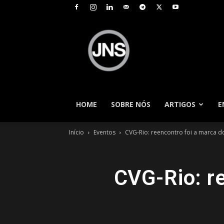
JNS
–
Jornal
Nacional
de
Seguros
HOME
SOBRE NÓS
ARTIGOS
E
Início
Eventos
CVG-Rio: reencontro foi a marca d
CVG-Rio: r