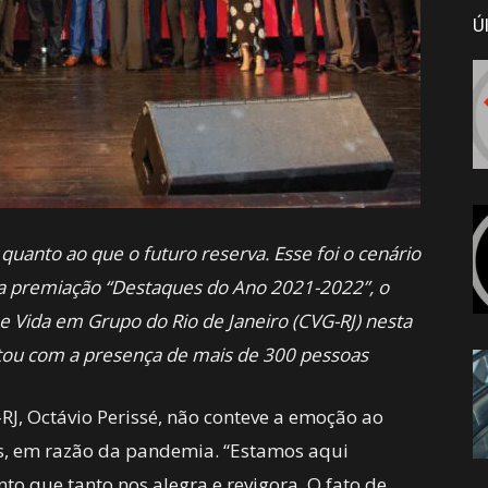
Ú
uanto ao que o futuro reserva. Esse foi o cenário
da premiação “Destaques do Ano 2021-2022”, o
e Vida em Grupo do Rio de Janeiro (CVG-RJ) nesta
ntou com a presença de mais de 300 pessoas
RJ, Octávio Perissé, não conteve a emoção ao
nos, em razão da pandemia. “Estamos aqui
to que tanto nos alegra e revigora. O fato de