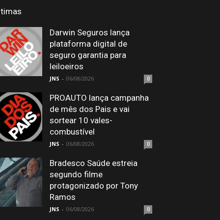
ltimas
Darwin Seguros lança
plataforma digital de
seguro garantia para
leiloeiros
JNS
-
06/08/2026
0
PROAUTO lança campanha
de mês dos Pais e vai
sortear 10 vales-
combustível
JNS
-
06/08/2026
0
Bradesco Saúde estreia
segundo filme
protagonizado por Tony
Ramos
JNS
-
06/08/2026
0