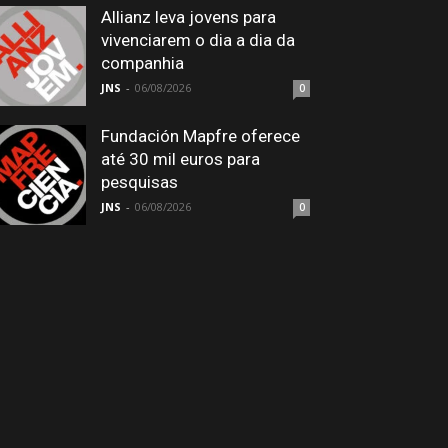
Allianz leva jovens para
vivenciarem o dia a dia da
companhia
JNS
-
06/08/2026
0
Fundación Mapfre oferece
até 30 mil euros para
pesquisas
JNS
-
06/08/2026
0