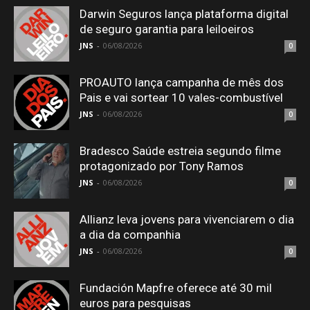
Darwin Seguros lança plataforma digital
de seguro garantia para leiloeiros
JNS
-
06/08/2026
0
PROAUTO lança campanha de mês dos
Pais e vai sortear 10 vales-combustível
JNS
-
06/08/2026
0
Bradesco Saúde estreia segundo filme
protagonizado por Tony Ramos
JNS
-
06/08/2026
0
Allianz leva jovens para vivenciarem o dia
a dia da companhia
JNS
-
06/08/2026
0
Fundación Mapfre oferece até 30 mil
euros para pesquisas