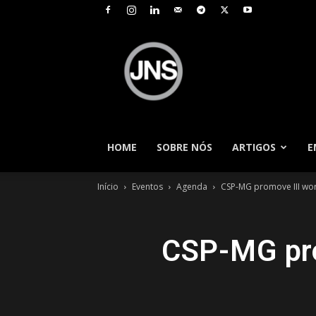
JNS
–
Jornal
Nacional
de
Seguros
HOME
SOBRE NÓS
ARTIGOS
E
Início
Eventos
Agenda
CSP-MG promove III wo
CSP-MG pro