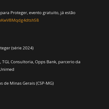
para Proteger, evento gratuito, já estão
/nuKwV8Mqdg4dtsh58
teger (série 2024)
 TGL Consultoria, Opps Bank, parcerio da
s Unimed
as de Minas Gerais (CSP-MG)