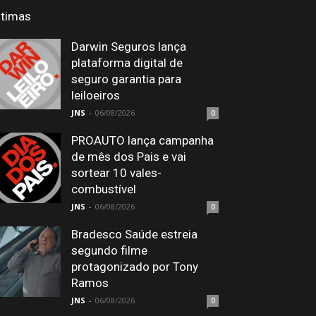
ltimas
Darwin Seguros lança
plataforma digital de
seguro garantia para
leiloeiros
JNS
-
06/08/2026
0
PROAUTO lança campanha
de mês dos Pais e vai
sortear 10 vales-
combustível
JNS
-
06/08/2026
0
Bradesco Saúde estreia
segundo filme
protagonizado por Tony
Ramos
JNS
-
06/08/2026
0