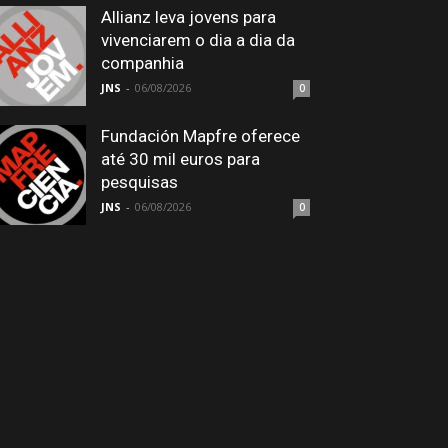
Allianz leva jovens para
vivenciarem o dia a dia da
companhia
JNS
-
06/08/2026
0
Fundación Mapfre oferece
até 30 mil euros para
pesquisas
JNS
-
06/08/2026
0