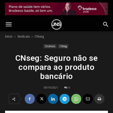
Início
Sindicais
CNseg
Sindicais
CNseg
CNseg: Seguro não se
compara ao produto
bancário
08/10/2021
0