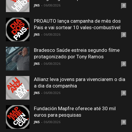
JNS
-
06/08/2026
0
PROAUTO lança campanha de mês dos
Pais e vai sortear 10 vales-combustível
JNS
-
06/08/2026
0
Bradesco Saúde estreia segundo filme
protagonizado por Tony Ramos
JNS
-
06/08/2026
0
Allianz leva jovens para vivenciarem o dia
a dia da companhia
JNS
-
06/08/2026
0
Fundación Mapfre oferece até 30 mil
euros para pesquisas
JNS
-
06/08/2026
0