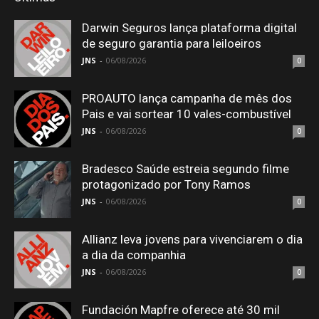
Darwin Seguros lança plataforma digital
de seguro garantia para leiloeiros
JNS
-
06/08/2026
0
PROAUTO lança campanha de mês dos
Pais e vai sortear 10 vales-combustível
JNS
-
06/08/2026
0
Bradesco Saúde estreia segundo filme
protagonizado por Tony Ramos
JNS
-
06/08/2026
0
Allianz leva jovens para vivenciarem o dia
a dia da companhia
JNS
-
06/08/2026
0
Fundación Mapfre oferece até 30 mil