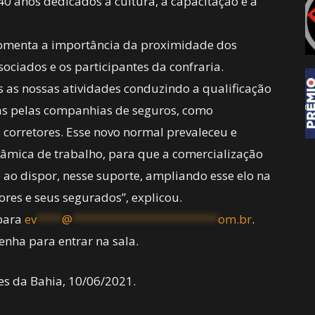
0 anos dedicados à cultura, a capacitação e a
 fomenta a importância da proximidade dos
ociados e os participantes da confraria.
as nossas atividades conduzindo a qualificação
das pelas companhias de seguros, como
 corretores. Esse novo normal prevaleceu e
âmica de trabalho, para que a comercialização
 ao dispor, nesse suporte, ampliando esse elo na
ores e seus segurados”, explicou.
 para
ev
****
@
***********************
om.br
.
enha para entrar na sala.
es da Bahia, 10/06/2021.