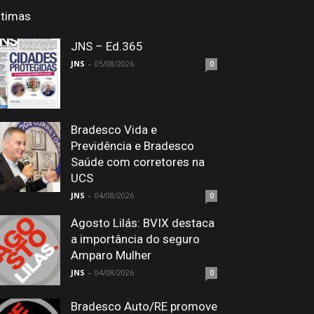
ltimas
JNS – Ed.365
JNS
-
05/08/2026
0
Bradesco Vida e
Previdência e Bradesco
Saúde com corretores na
UCS
JNS
-
04/08/2026
0
Agosto Lilás: BVIX destaca
a importância do seguro
Amparo Mulher
JNS
-
04/08/2026
0
Bradesco Auto/RE promove