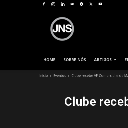
JNS
–
Jornal
Nacional
de
Seguros
HOME
SOBRE NÓS
ARTIGOS
E
Início
Eventos
Clube recebe VP Comercial e de M
Clube rece