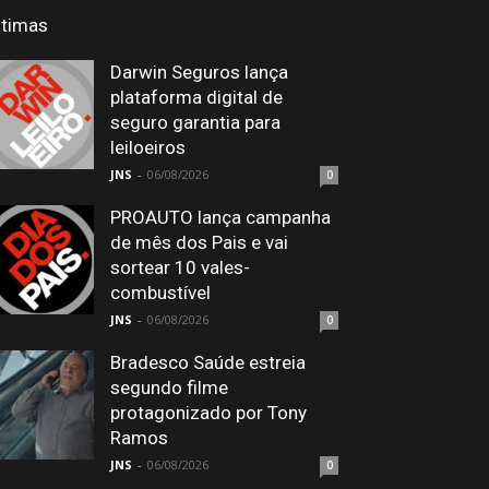
ltimas
Darwin Seguros lança
plataforma digital de
seguro garantia para
leiloeiros
JNS
-
06/08/2026
0
PROAUTO lança campanha
de mês dos Pais e vai
sortear 10 vales-
combustível
JNS
-
06/08/2026
0
Bradesco Saúde estreia
segundo filme
protagonizado por Tony
Ramos
JNS
-
06/08/2026
0