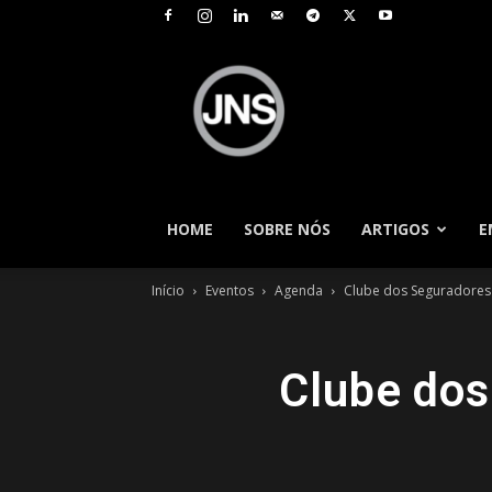
JNS
–
Jornal
Nacional
de
Seguros
HOME
SOBRE NÓS
ARTIGOS
E
Início
Eventos
Agenda
Clube dos Seguradores 
Clube dos