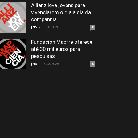
Allianz leva jovens para
vivenciarem o dia a dia da
companhia
JNS
-
06/08/2026
0
Fundación Mapfre oferece
até 30 mil euros para
pesquisas
JNS
-
06/08/2026
0