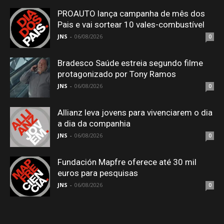
PROAUTO lança campanha de mês dos
Pais e vai sortear 10 vales-combustível
JNS
-
06/08/2026
0
Bradesco Saúde estreia segundo filme
protagonizado por Tony Ramos
JNS
-
06/08/2026
0
Allianz leva jovens para vivenciarem o dia
a dia da companhia
JNS
-
06/08/2026
0
Fundación Mapfre oferece até 30 mil
euros para pesquisas
JNS
-
06/08/2026
0