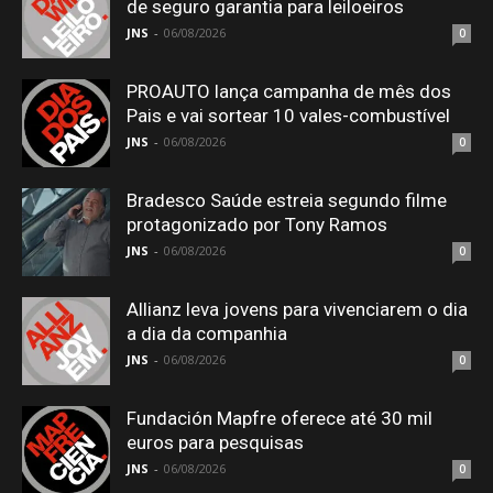
de seguro garantia para leiloeiros
JNS
-
06/08/2026
0
PROAUTO lança campanha de mês dos
Pais e vai sortear 10 vales-combustível
JNS
-
06/08/2026
0
Bradesco Saúde estreia segundo filme
protagonizado por Tony Ramos
JNS
-
06/08/2026
0
Allianz leva jovens para vivenciarem o dia
a dia da companhia
JNS
-
06/08/2026
0
Fundación Mapfre oferece até 30 mil
euros para pesquisas
JNS
-
06/08/2026
0