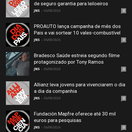
de seguro garantia para leiloeiros
JNS
-
06/08/2026
0
PROAUTO lança campanha de mês dos
Pais e vai sortear 10 vales-combustível
JNS
-
06/08/2026
0
Bradesco Saúde estreia segundo filme
protagonizado por Tony Ramos
JNS
-
06/08/2026
0
Allianz leva jovens para vivenciarem o dia
a dia da companhia
JNS
-
06/08/2026
0
Fundación Mapfre oferece até 30 mil
euros para pesquisas
JNS
-
06/08/2026
0