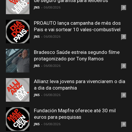
de seguro garantia para leiloeiros
JNS
-
06/08/2026
0
PROAUTO lança campanha de mês dos
Pais e vai sortear 10 vales-combustível
JNS
-
06/08/2026
0
Bradesco Saúde estreia segundo filme
protagonizado por Tony Ramos
JNS
-
06/08/2026
0
Allianz leva jovens para vivenciarem o dia
a dia da companhia
JNS
-
06/08/2026
0
Fundación Mapfre oferece até 30 mil
euros para pesquisas
JNS
-
06/08/2026
0