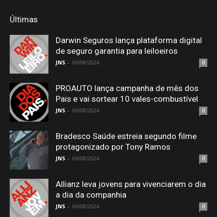
Últimas
Darwin Seguros lança plataforma digital
de seguro garantia para leiloeiros
JNS
-
06/08/2026
0
PROAUTO lança campanha de mês dos
Pais e vai sortear 10 vales-combustível
JNS
-
06/08/2026
0
Bradesco Saúde estreia segundo filme
protagonizado por Tony Ramos
JNS
-
06/08/2026
0
Allianz leva jovens para vivenciarem o dia
a dia da companhia
JNS
-
06/08/2026
0