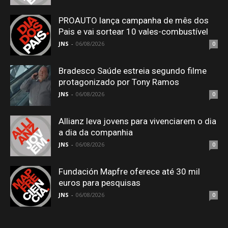
PROAUTO lança campanha de mês dos
Pais e vai sortear 10 vales-combustível
JNS
-
06/08/2026
0
Bradesco Saúde estreia segundo filme
protagonizado por Tony Ramos
JNS
-
06/08/2026
0
Allianz leva jovens para vivenciarem o dia
a dia da companhia
JNS
-
06/08/2026
0
Fundación Mapfre oferece até 30 mil
euros para pesquisas
JNS
-
06/08/2026
0