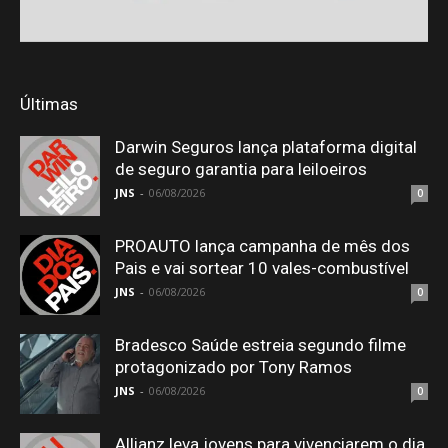
Últimas
Darwin Seguros lança plataforma digital
de seguro garantia para leiloeiros
JNS
-
06/08/2026
0
PROAUTO lança campanha de mês dos
Pais e vai sortear 10 vales-combustível
JNS
-
06/08/2026
0
Bradesco Saúde estreia segundo filme
protagonizado por Tony Ramos
JNS
-
06/08/2026
0
Allianz leva jovens para vivenciarem o dia