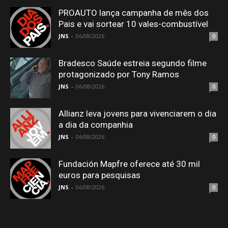
PROAUTO lança campanha de mês dos
Pais e vai sortear 10 vales-combustível
JNS
-
06/08/2026
0
Bradesco Saúde estreia segundo filme
protagonizado por Tony Ramos
JNS
-
06/08/2026
0
Allianz leva jovens para vivenciarem o dia
a dia da companhia
JNS
-
06/08/2026
0
Fundación Mapfre oferece até 30 mil
euros para pesquisas
JNS
-
06/08/2026
0