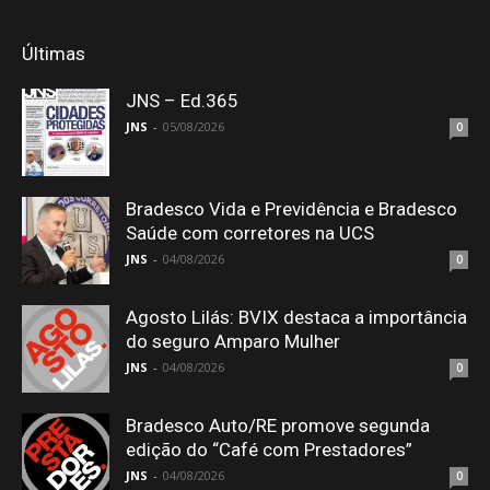
Últimas
JNS – Ed.365
JNS
-
05/08/2026
0
Bradesco Vida e Previdência e Bradesco
Saúde com corretores na UCS
JNS
-
04/08/2026
0
Agosto Lilás: BVIX destaca a importância
do seguro Amparo Mulher
JNS
-
04/08/2026
0
Bradesco Auto/RE promove segunda
edição do “Café com Prestadores”
JNS
-
04/08/2026
0