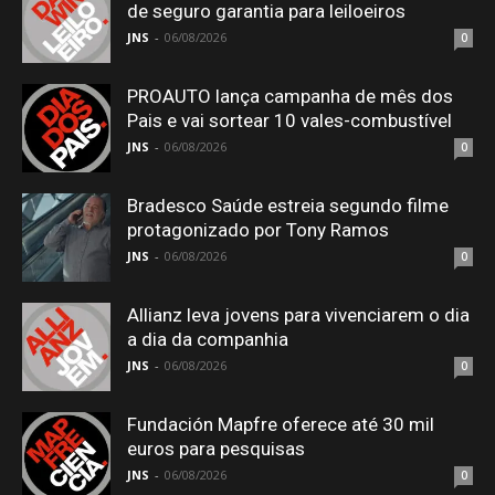
de seguro garantia para leiloeiros
JNS
-
06/08/2026
0
PROAUTO lança campanha de mês dos
Pais e vai sortear 10 vales-combustível
JNS
-
06/08/2026
0
Bradesco Saúde estreia segundo filme
protagonizado por Tony Ramos
JNS
-
06/08/2026
0
Allianz leva jovens para vivenciarem o dia
a dia da companhia
JNS
-
06/08/2026
0
Fundación Mapfre oferece até 30 mil
euros para pesquisas
JNS
-
06/08/2026
0