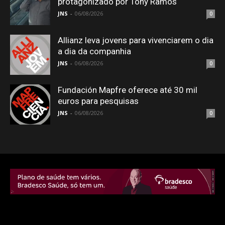
protagonizado por Tony Ramos
JNS
-
06/08/2026
0
Allianz leva jovens para vivenciarem o dia
a dia da companhia
JNS
-
06/08/2026
0
Fundación Mapfre oferece até 30 mil
euros para pesquisas
JNS
-
06/08/2026
0