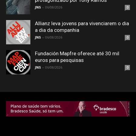
protagonizado por Tony Ramos
JNS
-
06/08/2026
0
Allianz leva jovens para vivenciarem o dia
a dia da companhia
JNS
-
06/08/2026
0
Fundación Mapfre oferece até 30 mil
euros para pesquisas
JNS
-
06/08/2026
0