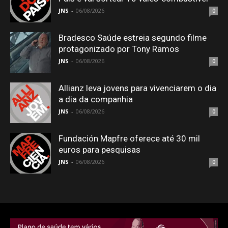
JNS
-
06/08/2026
0
Bradesco Saúde estreia segundo filme
protagonizado por Tony Ramos
JNS
-
06/08/2026
0
Allianz leva jovens para vivenciarem o dia
a dia da companhia
JNS
-
06/08/2026
0
Fundación Mapfre oferece até 30 mil
euros para pesquisas
JNS
-
06/08/2026
0