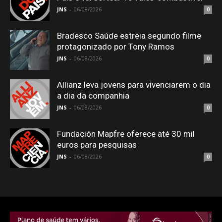
JNS
-
06/08/2026
0
Bradesco Saúde estreia segundo filme
protagonizado por Tony Ramos
JNS
-
06/08/2026
0
Allianz leva jovens para vivenciarem o dia
a dia da companhia
JNS
-
06/08/2026
0
Fundación Mapfre oferece até 30 mil
euros para pesquisas
JNS
-
06/08/2026
0