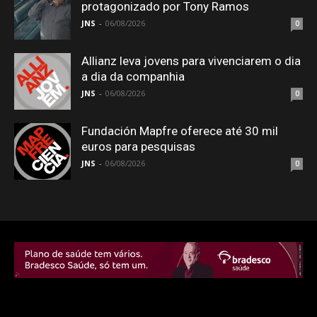
protagonizado por Tony Ramos
JNS
-
06/08/2026
0
Allianz leva jovens para vivenciarem o dia
a dia da companhia
JNS
-
06/08/2026
0
Fundación Mapfre oferece até 30 mil
euros para pesquisas
JNS
-
06/08/2026
0