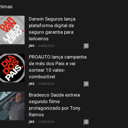
ltimas
Darwin Seguros lança
plataforma digital de
seguro garantia para
leiloeiros
JNS
-
06/08/2026
0
PROAUTO lança campanha
de mês dos Pais e vai
sortear 10 vales-
combustível
JNS
-
06/08/2026
0
Bradesco Saúde estreia
segundo filme
protagonizado por Tony
Ramos
JNS
-
06/08/2026
0