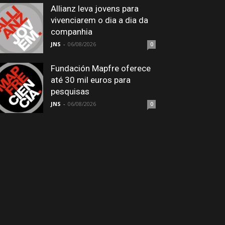
Allianz leva jovens para
vivenciarem o dia a dia da
companhia
JNS
-
06/08/2026
0
Fundación Mapfre oferece
até 30 mil euros para
pesquisas
JNS
-
06/08/2026
0