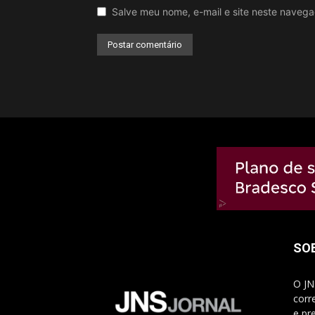
Salve meu nome, e-mail e site neste naveg
SO
O JN
corr
e pr