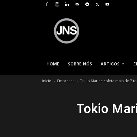
JNS
–
Jornal
Nacional
de
Seguros
HOME
SOBRE NÓS
ARTIGOS
E
Início
Empresas
Tokio Marine coleta mais de 7 t
Tokio Mar