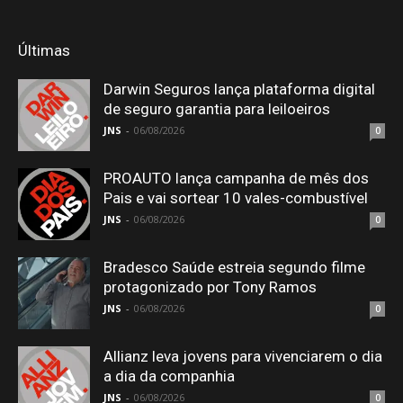
Últimas
Darwin Seguros lança plataforma digital
de seguro garantia para leiloeiros
JNS
-
06/08/2026
0
PROAUTO lança campanha de mês dos
Pais e vai sortear 10 vales-combustível
JNS
-
06/08/2026
0
Bradesco Saúde estreia segundo filme
protagonizado por Tony Ramos
JNS
-
06/08/2026
0
Allianz leva jovens para vivenciarem o dia
a dia da companhia
JNS
-
06/08/2026
0