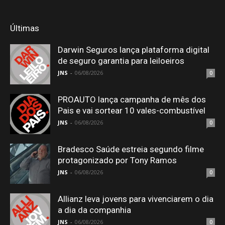
Últimas
Darwin Seguros lança plataforma digital
de seguro garantia para leiloeiros
JNS
-
06/08/2026
0
PROAUTO lança campanha de mês dos
Pais e vai sortear 10 vales-combustível
JNS
-
06/08/2026
0
Bradesco Saúde estreia segundo filme
protagonizado por Tony Ramos
JNS
-
06/08/2026
0
Allianz leva jovens para vivenciarem o dia
a dia da companhia
JNS
-
06/08/2026
0